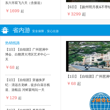
东六市双飞六天（含接送）
【6日】【扬州明月夜&不带
￥1699
起
￥3299
苏州、海宁、上海、杭州、南
起
送）
省内游
安全保障，安心出游
热销线路
【1日】【自组团】广州琶洲中
博会、白鹅潭大湾区艺术中心一
天
￥68
起
【1日】【自组团】广州琶洲
【1日】【自组团】穿越侏罗
￥68
湾区艺术中心一天
起
纪：清远古龙峡，徒步白庙古栈
道、游船品 河鲜宴纯玩一天
￥129
起