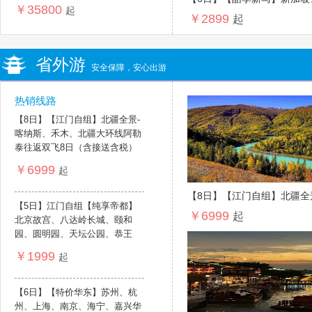
尼亚+罗马尼亚+ ...
￥35800
起
￥2899
起
省外游
安全保障，安心出游
热销线路
【8日】【江门自组】北疆全景-
喀纳斯、禾木、北疆大环线阿勒
泰往返双飞8日（含接送含税）
￥6999
起
【8日】【江门自组】北疆全
【5日】江门自组【纯享帝都】
￥6999
北疆大环线阿勒泰往返双飞8
起
北京故宫、八达岭长城、颐和
园、圆明园、天坛公园、恭王
府、军博或首博、什刹海、 ...
￥1999
起
【6日】【特价华东】苏州、杭
州、上海、南京、海宁、嘉兴华