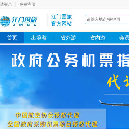
请登录
免费注册
江门国旅
官方网站
首页
出境游
省外游
省内游
会