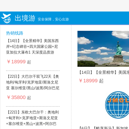
出境游
安全保障，安心出游
热销线路
【14日】【全景精华】美国东西
岸+纪念碑谷+四大国家公园+尼
亚加拉大瀑布1 天深度品质游
￥18999
起
【14日】【全景精华】美国
【22日】大巴尔干双飞22天【奥
￥18999
大国家公园+尼亚加拉大瀑布
起
地利/匈牙利/克罗地亚/斯洛文尼
亚 塞尔维亚/黑山/波黑/阿尔巴尼
亚 罗马 ...
￥35800
起
【22日】东欧大巴尔干：奥地利
+匈牙利+克罗地亚+斯洛文尼亚
+塞尔维亚+黑山+波黑+阿尔巴
【6日】【酷享新马】新加坡