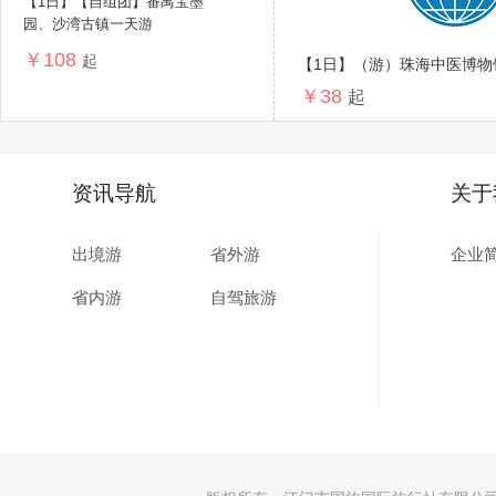
【1日】【自组团】番禺宝墨
园、沙湾古镇一天游
￥108
起
【1日】（游）珠海中医博物
￥38
起
资讯导航
关于
出境游
省外游
企业
省内游
自驾旅游